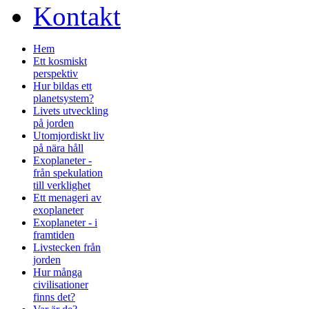
Kontakt
Hem
Ett kosmiskt
perspektiv
Hur bildas ett
planetsystem?
Livets utveckling
på jorden
Utomjordiskt liv
på nära håll
Exoplaneter -
från spekulation
till verklighet
Ett menageri av
exoplaneter
Exoplaneter - i
framtiden
Livstecken från
jorden
Hur många
civilisationer
finns det?