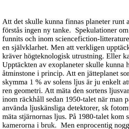
Att det skulle kunna finnas planeter runt 
förstås ingen ny tanke. Spekulationer om d
funnits och inom sciencefiction-litterature
en självklarhet. Men att verkligen upptäc
kräver högteknologisk utrustning. Eller k
Upptäckten av exoplaneter skulle kunna ha
åtminstone i princip. Att en jätteplanet s
skymma 1 % av solens ljus är ju enkelt att
ren geometri. Att mäta den sortens ljusvar
inom räckhåll sedan 1950-talet när man p
använda ljuskänsliga detektorer, sk fotomul
mäta stjärnornas ljus. På 1980-talet kom
kamerorna i bruk. Men enprocentig nogg