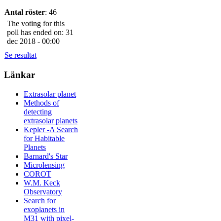
Antal röster
: 46
The voting for this
poll has ended on: 31
dec 2018 - 00:00
Se resultat
Länkar
Extrasolar planet
Methods of
detecting
extrasolar planets
Kepler -A Search
for Habitable
Planets
Barnard's Star
Microlensing
COROT
W.M. Keck
Observatory
Search for
exoplanets in
M31 with pixel-