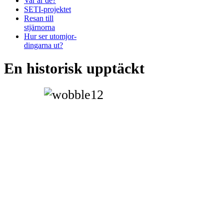
Var är de?
SETI-projektet
Resan till
stjärnorna
Hur ser utomjor-
dingarna ut?
En historisk upptäckt