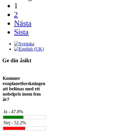
1
2
Nästa
Sista
Ge din åsikt
Kommer
exoplanetforskningen
att belönas med ett
nobelpris inom fem
år?
Ja - 47.8%
Nej - 52.2%