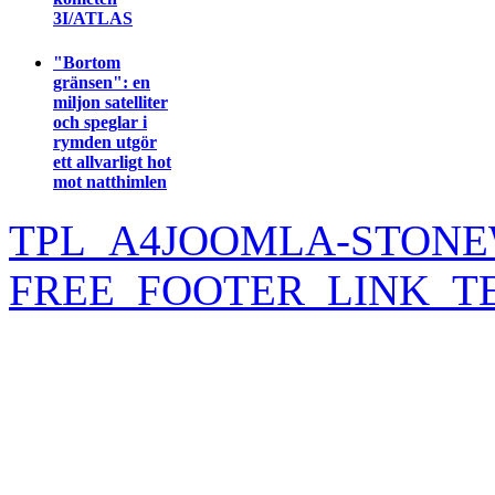
3I/ATLAS
"Bortom
gränsen": en
miljon satelliter
och speglar i
rymden utgör
ett allvarligt hot
mot natthimlen
TPL_A4JOOMLA-STONE
FREE_FOOTER_LINK_T