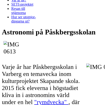
Var är de?
SETI-projektet
Resan till
stjärnorna
Hur ser utomjor-
dingarna ut?
Astronomi på Påskbergsskolan
Varje år har Påskbergsskolan i
Varberg en temavecka inom
kulturprojektet Skapande skola.
2015 fick eleverna i högstadiet
kliva in i astronomins värld
under en hel
"rymdvecka"
, där