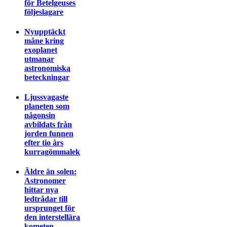
för Betelgeuses
följeslagare
Nyupptäckt
måne kring
exoplanet
utmanar
astronomiska
beteckningar
Ljussvagaste
planeten som
någonsin
avbildats från
jorden funnen
efter tio års
kurragömmalek
Äldre än solen:
Astronomer
hittar nya
ledtrådar till
ursprunget för
den interstellära
kometen