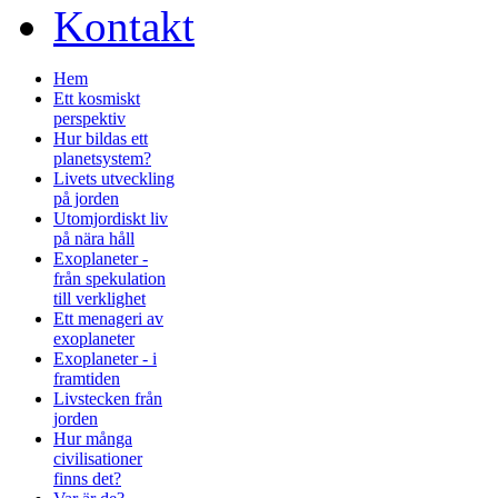
Kontakt
Hem
Ett kosmiskt
perspektiv
Hur bildas ett
planetsystem?
Livets utveckling
på jorden
Utomjordiskt liv
på nära håll
Exoplaneter -
från spekulation
till verklighet
Ett menageri av
exoplaneter
Exoplaneter - i
framtiden
Livstecken från
jorden
Hur många
civilisationer
finns det?